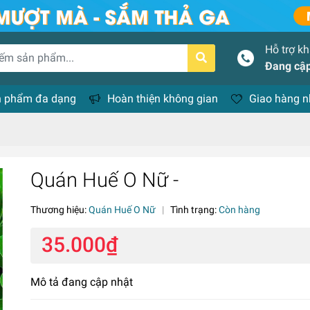
Hỗ trợ k
Đang cập
 phẩm đa dạng
Hoàn thiện không gian
Giao hàng 
Quán Huế O Nữ -
Thương hiệu:
Quán Huế O Nữ
|
Tình trạng:
Còn hàng
35.000₫
Mô tả đang cập nhật